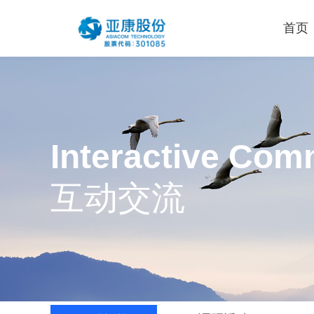
首页
云和数字化解决方案
通用解决方案
云集成服务
一站式数据中心解决方案
MSP管理服务
一站式混合云中心解决方案
Interactive Com
私有云建设服务
远程办公解决方案
互动交流
混合云管理服务
视频会议解决方案