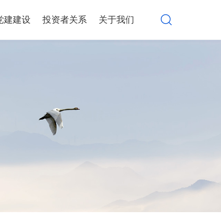
党建建设
投资者关系
关于我们
算力设备集成销售
产品解决方案
行情信息
公司介绍
公司公告
大事记
系统集成服务
AWS解决方案
定期报告
品牌荣誉
互动交流
联系我们
环境、社会与治理
投资者教育