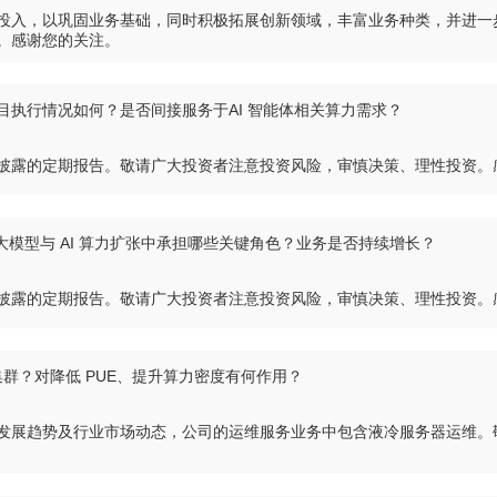
投入，以巩固业务基础，同时积极拓展创新领域，丰富业务种类，并进一
。感谢您的关注。
执行情况如何？是否间接服务于AI 智能体相关算力需求？
披露的定期报告。敬请广大投资者注意投资风险，审慎决策、理性投资。
大模型与 AI 算力扩张中承担哪些关键角色？业务是否持续增长？
披露的定期报告。敬请广大投资者注意投资风险，审慎决策、理性投资。
集群？对降低 PUE、提升算力密度有何作用？
发展趋势及行业市场动态，公司的运维服务业务中包含液冷服务器运维。