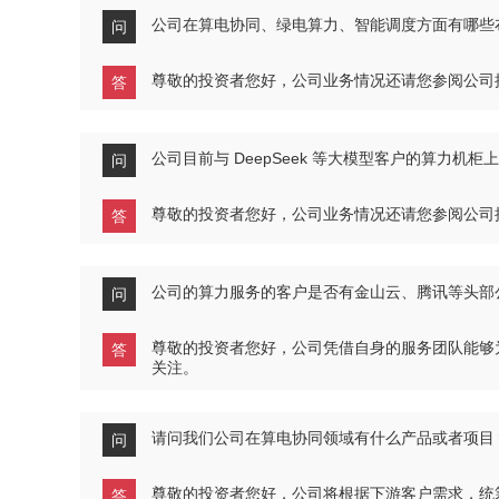
公司在算电协同、绿电算力、智能调度方面有哪些
问
尊敬的投资者您好，公司业务情况还请您参阅公司
答
公司目前与 DeepSeek 等大模型客户的算力
问
尊敬的投资者您好，公司业务情况还请您参阅公司
答
公司的算力服务的客户是否有金山云、腾讯等头部
问
尊敬的投资者您好，公司凭借自身的服务团队能够
答
关注。
请问我们公司在算电协同领域有什么产品或者项目
问
尊敬的投资者您好，公司将根据下游客户需求，统
答