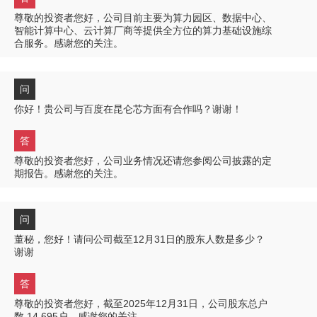
尊敬的投资者您好，公司目前主要为算力园区、数据中心、
智能计算中心、云计算厂商等提供全方位的算力基础设施综
合服务。感谢您的关注。
问
你好！贵公司与百度在昆仑芯方面有合作吗？谢谢！
答
尊敬的投资者您好，公司业务情况还请您参阅公司披露的定
期报告。感谢您的关注。
问
董秘，您好！请问公司截至12月31日的股东人数是多少？
谢谢
答
尊敬的投资者您好，截至2025年12月31日，公司股东总户
数 14,695户。感谢您的关注。