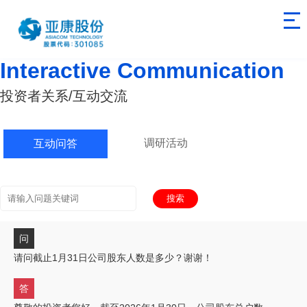
Interactive Communication
投资者关系/互动交流
调研活动
互动问答
搜索
问
请问截止1月31日公司股东人数是多少？谢谢！
答