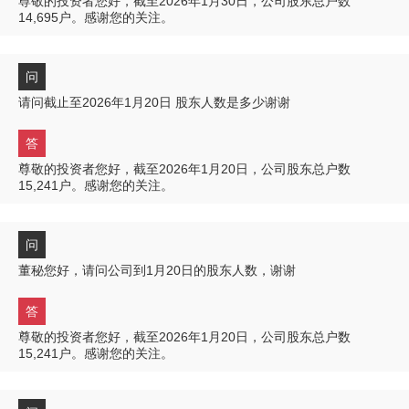
尊敬的投资者您好，截至2026年1月30日，公司股东总户数
14,695户。感谢您的关注。
问
请问截止至2026年1月20日 股东人数是多少谢谢
答
尊敬的投资者您好，截至2026年1月20日，公司股东总户数
15,241户。感谢您的关注。
问
董秘您好，请问公司到1月20日的股东人数，谢谢
答
尊敬的投资者您好，截至2026年1月20日，公司股东总户数
15,241户。感谢您的关注。