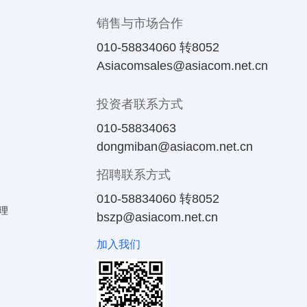
销售与市场合作
010-58834060 转8052
Asiacomsales@asiacom.net.cn
投资者联系方式
010-58834063
dongmiban@asiacom.net.cn
招聘联系方式
010-58834060 转8052
理
bszp@asiacom.net.cn
加入我们