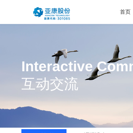
首页
云和数字化解决方案
通用解决方案
云集成服务
一站式数据中心解决方案
MSP管理服务
一站式混合云中心解决方案
Interactive Com
私有云建设服务
远程办公解决方案
互动交流
混合云管理服务
视频会议解决方案