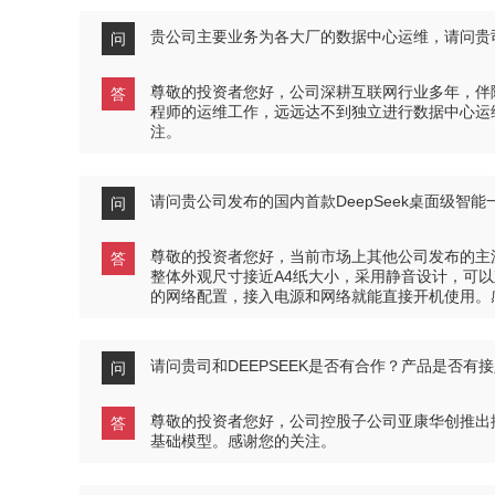
贵公司主要业务为各大厂的数据中心运维，请问贵司
问
尊敬的投资者您好，公司深耕互联网行业多年，伴
答
程师的运维工作，远远达不到独立进行数据中心运
注。
请问贵公司发布的国内首款DeepSeek桌面级
问
尊敬的投资者您好，当前市场上其他公司发布的主流
答
整体外观尺寸接近A4纸大小，采用静音设计，可
的网络配置，接入电源和网络就能直接开机使用。
请问贵司和DEEPSEEK是否有合作？产品是否有接入
问
尊敬的投资者您好，公司控股子公司亚康华创推出搭载昇腾芯
答
基础模型。感谢您的关注。