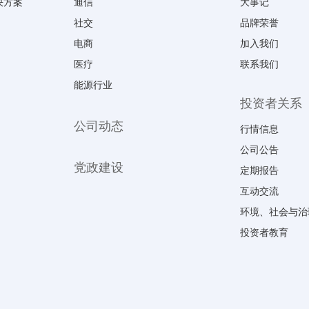
决方案
通信
大事记
社交
品牌荣誉
电商
加入我们
医疗
联系我们
能源行业
投资者关系
公司动态
行情信息
公司公告
党政建设
定期报告
互动交流
环境、社会与治
投资者教育