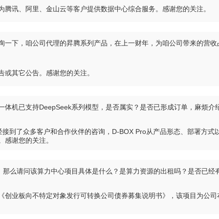
为腾讯、阿里、金山云等客户提供数据中心综合服务。感谢您的关注。
询一下，咱公司代理的昇腾系列产品，在上一财年，为咱公司带来的营收
告或其它公告。感谢您的关注。
体机已支持DeepSeek系列模型，是否属实？是否已形成订单，麻烦
，已经接到了众多客户和合作伙伴的咨询，D-BOX Pro从产品形态、部署
。感谢您的关注。
设，那么请问该算力中心项目具体是什么？是算力资源的出租吗？是否已经
《创业板向不特定对象发行可转换公司债券募集说明书》，该项目为公司